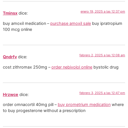
enero 19, 2025 a las 12:37 pm
Tminsx
dice:
buy amoxil medication –
purchase amoxil sale
buy ipratropium
100 mcg online
febrero 2, 2025 a las 12:08 am
Qndrfv
dice:
cost zithromax 250mg –
order nebivolol online
bystolic drug
febrero 3, 2025 a las 12:47 pm
Hrzwce
dice:
order omnacortil 40mg pill –
buy prometrium medication
where
to buy progesterone without a prescription