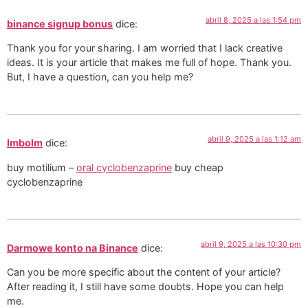
abril 8, 2025 a las 1:54 pm
binance signup bonus
dice:
Thank you for your sharing. I am worried that I lack creative
ideas. It is your article that makes me full of hope. Thank you.
But, I have a question, can you help me?
abril 9, 2025 a las 1:12 am
Imbolm
dice:
buy motilium –
oral cyclobenzaprine
buy cheap
cyclobenzaprine
abril 9, 2025 a las 10:30 pm
Darmowe konto na Binance
dice:
Can you be more specific about the content of your article?
After reading it, I still have some doubts. Hope you can help
me.