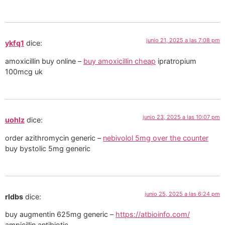
junio 21, 2025 a las 7:08 pm
ykfq1
dice:
amoxicillin buy online –
buy amoxicillin cheap
ipratropium
100mcg uk
junio 23, 2025 a las 10:07 pm
uohlz
dice:
order azithromycin generic –
nebivolol 5mg over the counter
buy bystolic 5mg generic
junio 25, 2025 a las 6:24 pm
rldbs
dice:
buy augmentin 625mg generic –
https://atbioinfo.com/
ampicillin antibiotic