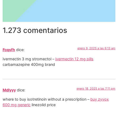
1.273 comentarios
enero 9, 2025 a las 6:13 am
Fcqsfh
dice:
ivermectin 3 mg stromectol –
ivermectin 12 mg pills
carbamazepine 400mg brand
enero 18, 2025 a las 7:11 pm
Mdlyyy
dice:
where to buy isotretinoin without a prescription –
buy zyvox
600 mg generic
linezolid price