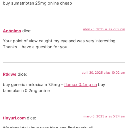
buy sumatriptan 25mg online cheap
abril 25, 2025 a las 7:09 pm
Anónimo
dice:
Your point of view caught my eye and was very interesting.
Thanks. I have a question for you.
abril 30, 2025 a las 10:02 am
Rtklwe
dice:
buy generic meloxicam 7.5mg –
flomax 0.4mg ca
buy
tamsulosin 0.2mg online
mayo 6, 2025 a las 5:24 am
tinyurl.com
dice:
We absolutely love your blog and find nearly all