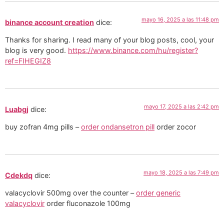
mayo 16, 2025 a las 11:48 pm
binance account creation
dice:
Thanks for sharing. I read many of your blog posts, cool, your
blog is very good.
https://www.binance.com/hu/register?
ref=FIHEGIZ8
mayo 17, 2025 a las 2:42 pm
Luabgj
dice:
buy zofran 4mg pills –
order ondansetron pill
order zocor
mayo 18, 2025 a las 7:49 pm
Cdekdq
dice:
valacyclovir 500mg over the counter –
order generic
valacyclovir
order fluconazole 100mg