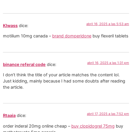
abril 16, 2025 a las 5:53 am
Klwass
dice:
motilium 10mg canada –
brand domperidone
buy flexeril tablets
abril 16, 2025 a las 1:31 pm
binance referal code
dice:
I don’t think the title of your article matches the content lol.
Just kidding, mainly because I had some doubts after reading
the article.
abril 17, 2025 a las 7:52 pm
Rtaaia
dice:
order inderal 20mg online cheap –
buy clopidogrel 75mg
buy