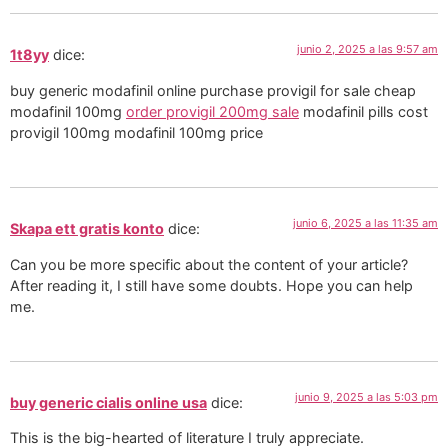
junio 2, 2025 a las 9:57 am
1t8yy
dice:
buy generic modafinil online purchase provigil for sale cheap
modafinil 100mg
order provigil 200mg sale
modafinil pills cost
provigil 100mg modafinil 100mg price
junio 6, 2025 a las 11:35 am
Skapa ett gratis konto
dice:
Can you be more specific about the content of your article?
After reading it, I still have some doubts. Hope you can help
me.
junio 9, 2025 a las 5:03 pm
buy generic cialis online usa
dice:
This is the big-hearted of literature I truly appreciate.