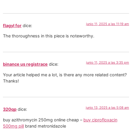
junio 11, 2025 a las 11:19 am
flagyl for
dice:
The thoroughness in this piece is noteworthy.
junio 11, 2025 a las 3:35 pm
binance us registrace
dice:
Your article helped me a lot, is there any more related content?
Thanks!
junio 13, 2025 a las 5:08 am
320qp
dice:
buy azithromycin 250mg online cheap –
buy ciprofloxacin
500mg pill
brand metronidazole