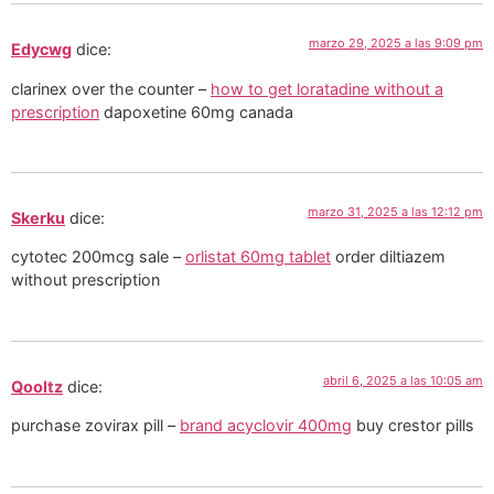
marzo 29, 2025 a las 9:09 pm
Edycwg
dice:
clarinex over the counter –
how to get loratadine without a
prescription
dapoxetine 60mg canada
marzo 31, 2025 a las 12:12 pm
Skerku
dice:
cytotec 200mcg sale –
orlistat 60mg tablet
order diltiazem
without prescription
abril 6, 2025 a las 10:05 am
Qooltz
dice:
purchase zovirax pill –
brand acyclovir 400mg
buy crestor pills