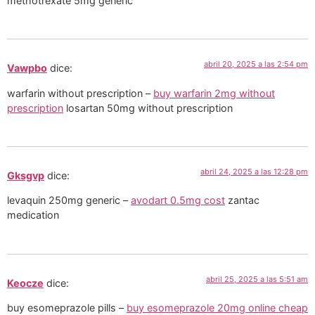
methotrexate 5mg generic
abril 20, 2025 a las 2:54 pm
Vawpbo
dice:
warfarin without prescription –
buy warfarin 2mg without
prescription
losartan 50mg without prescription
abril 24, 2025 a las 12:28 pm
Gksgvp
dice:
levaquin 250mg generic –
avodart 0.5mg cost
zantac
medication
abril 25, 2025 a las 5:51 am
Keocze
dice:
buy esomeprazole pills –
buy esomeprazole 20mg online cheap