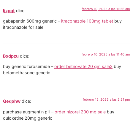
febrero 10, 2025 a las 11:26 am
Ijzpqt
dice:
gabapentin 600mg generic –
itraconazole 100mg tablet
buy
itraconazole for sale
febrero 10, 2025 a las 11:40 am
Bxdpzu
dice:
buy generic furosemide –
order betnovate 20 gm sale3
buy
betamethasone generic
febrero 15, 2025 a las 2:21 pm
Qeqohw
dice:
purchase augmentin pill –
order nizoral 200 mg sale
buy
duloxetine 20mg generic