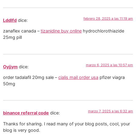
febrero 28, 2025 a las 11:19 am
Lddlfd
dice:
zanaflex canada –
tizanidine buy online
hydrochlorothiazide
25mg pill
marzo 6, 2025 a las 10:57 pm
Oyjjym
dice:
order tadalafil 20mg sale –
cialis mail order usa
pfizer viagra
50mg
marzo 7, 2025 a las 6:32 am
binance referral code
dice:
Thanks for sharing. I read many of your blog posts, cool, your
blog is very good.