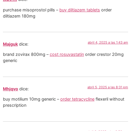
purchase misoprostol pills –
buy diltiazem tablets
order
diltiazem 180mg
abril 4, 2025 a las 1:43 am
Majguk
dice:
brand zovirax 800mg –
cost rosuvastatin
order crestor 20mg
generic
abril 5, 2025 a las 8:31 pm
Mhjqvo
dice:
buy motilium 10mg generic –
order tetracycline
flexeril without
prescription