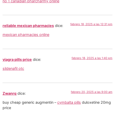
no 1 canadian pharcharmy online
febrero 18, 2025 a las 12:31 pm
reliable mexican pharmacies
dice:
mexican pharmacies online
febrero 18, 2025 a las 1:40 pm
viagra pills price
dice:
sildenafil otc
febrero 20, 2025 a las 9:00 am
Zwanrq
dice:
buy cheap generic augmentin –
cymbalta pills
duloxetine 20mg
price