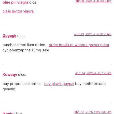
abril 6, 2025 a las 6:50 pm
blue pill viagra
dice:
cialis levitra viagra
abril 13, 2025 a las 3:58 pm
Gsgogk
dice:
purchase motilium online –
order motilium without prescription
cyclobenzaprine 15mg sale
abril 14, 2025 a las 7:21 am
Kuweqv
dice:
buy propranolol online –
buy plavix paypal
buy methotrexate
generic
abril 18, 2025 a las 5:30 am
Ikeeiq
dice: