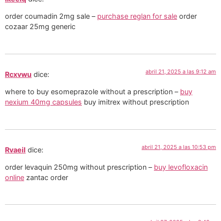
order coumadin 2mg sale –
purchase reglan for sale
order
cozaar 25mg generic
abril 21, 2025 a las 9:12 am
Rcxvwu
dice:
where to buy esomeprazole without a prescription –
buy
nexium 40mg capsules
buy imitrex without prescription
abril 21, 2025 a las 10:53 pm
Rvaeil
dice:
order levaquin 250mg without prescription –
buy levofloxacin
online
zantac order