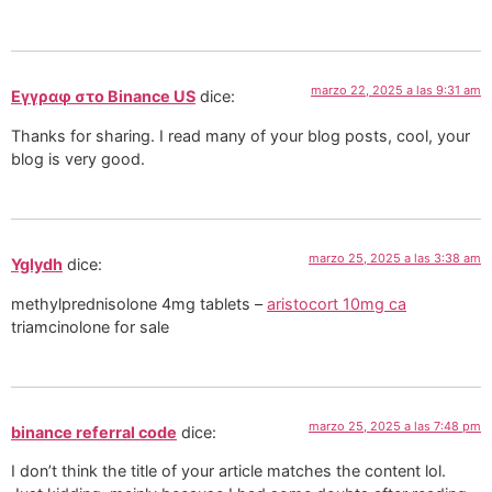
marzo 22, 2025 a las 9:31 am
Εγγραφ στο Binance US
dice:
Thanks for sharing. I read many of your blog posts, cool, your
blog is very good.
marzo 25, 2025 a las 3:38 am
Yglydh
dice:
methylprednisolone 4mg tablets –
aristocort 10mg ca
triamcinolone for sale
marzo 25, 2025 a las 7:48 pm
binance referral code
dice:
I don’t think the title of your article matches the content lol.