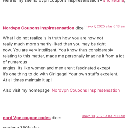
Here is my site nordvpn coupons inspiresensation –
shorter.me
,
mayo 7, 2025 a las 6:13 am
Nordvpn Coupons Inspiresensation
dice:
What i do not realize is in truth how you are now not
really much more smartly-liked than you may be right
now. You are very intelligent. You know thus considerably
relating to this matter, made me personally imagine it from a lot
of numerous
angles. Its like women and men aren’t fascinated except
it’s one thing to do with Girl gaga! Your own stuffs excellent.
At all times maintain it up!
Also visit my homepage:
Nordvpn Coupons Inspiresensation
mayo 10, 2025 a las 7:00 am
nord Vpn coupon codes
dice:
nordvpn 350fairfax