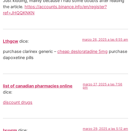
Just kidding, mainly because I had some doubts after reading
the article.
https://accounts.binance.info/en/register?
ref=JHQQKNKN
marzo 26, 2025 a las 6:55 am
Lthgcw
dice:
purchase clarinex generic –
cheap desloratadine 5mg
purchase
dapoxetine pills
marzo 27, 2025 a las 7:56
list of canadian pharmacies online
pm
dice:
discount drugs
marzo 29, 2025 a las 5:12 am
Ixuvrm
dice: