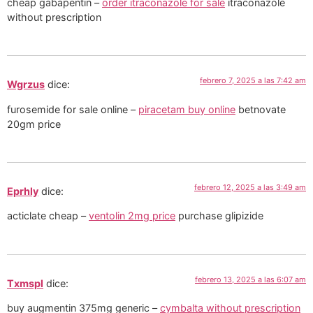
cheap gabapentin –
order itraconazole for sale
itraconazole
without prescription
febrero 7, 2025 a las 7:42 am
Wgrzus
dice:
furosemide for sale online –
piracetam buy online
betnovate
20gm price
febrero 12, 2025 a las 3:49 am
Eprhly
dice:
acticlate cheap –
ventolin 2mg price
purchase glipizide
febrero 13, 2025 a las 6:07 am
Txmspl
dice:
buy augmentin 375mg generic –
cymbalta without prescription