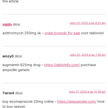
the article.
junio 23, 2025 a las 8:25 am
vqjdn
dice:
azithromycin 250mg uk –
order bystolic for sale
cost nebivolol
junio 25, 2025 a las 7:36 am
amzy0
dice:
augmentin 625mg drug –
https://atbioinfo.com/
purchase
ampicillin generic
junio 27, 2025 a las 12:38 am
7wrw4
dice:
buy esomeprazole 20mg online –
https://anexamate.com/
how
to buy nexium