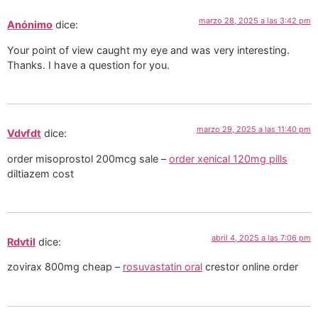
marzo 28, 2025 a las 3:42 pm
Anónimo
dice:
Your point of view caught my eye and was very interesting.
Thanks. I have a question for you.
marzo 29, 2025 a las 11:40 pm
Vdvfdt
dice:
order misoprostol 200mcg sale –
order xenical 120mg pills
diltiazem cost
abril 4, 2025 a las 7:06 pm
Rdvtil
dice:
zovirax 800mg cheap –
rosuvastatin oral
crestor online order