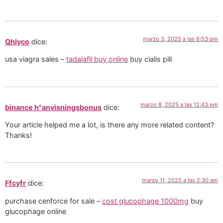
marzo 3, 2025 a las 6:53 pm
Qhlyco
dice:
usa viagra sales –
tadalafil buy online
buy cialis pill
marzo 8, 2025 a las 12:43 pm
binance h"anvisningsbonus
dice:
Your article helped me a lot, is there any more related content?
Thanks!
marzo 11, 2025 a las 2:30 am
Ffcyfr
dice:
purchase cenforce for sale –
cost glucophage 1000mg
buy
glucophage online