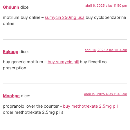
abril 6, 2025 a las 11:50 pm
Ghdunh
dice:
motilium buy online –
sumycin 250mg usa
buy cyclobenzaprine
online
abril 14, 2025 a las 11:14 am
Eqkqpp
dice:
buy generic motilium –
buy sumycin pill
buy flexeril no
prescription
abril 15, 2025 a las 11:40 am
Mnohpe
dice:
propranolol over the counter –
buy methotrexate 2.5mg pill
order methotrexate 2.5mg pills