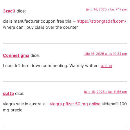
julio 14, 2025 a las 7:17 pm
3zac9
dice:
cialis manufacturer coupon free trial –
https://strongtadafl.com/
where can i buy cialis over the counter
julio 16, 2025 a las 10:34 pm
Connietigma
dice:
I couldn’t turn down commenting. Warmly written!
online
julio 16, 2025 a las 11:56 pm
cuftb
dice:
viagra sale in australia –
viagra pfizer 50 mg online
sildenafil 100
mg precio