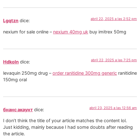
abril 22, 2025 a las 2:52 pm
Lgqtzn
dice:
nexium for sale online –
nexium 40mg uk
buy imitrex 50mg
abril 22, 2025 a las 7:25 pm
Hdkoln
dice:
levaquin 250mg drug –
order ranitidine 300mg generic
ranitidine
150mg oral
abril 23, 2025 a las 12:56 am
бнанс акаунт
dice:
I don’t think the title of your article matches the content lol.
Just kidding, mainly because I had some doubts after reading
the article.