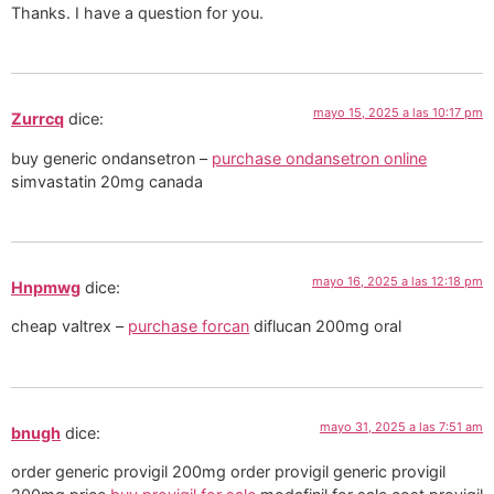
Thanks. I have a question for you.
mayo 15, 2025 a las 10:17 pm
Zurrcq
dice:
buy generic ondansetron –
purchase ondansetron online
simvastatin 20mg canada
mayo 16, 2025 a las 12:18 pm
Hnpmwg
dice:
cheap valtrex –
purchase forcan
diflucan 200mg oral
mayo 31, 2025 a las 7:51 am
bnugh
dice:
order generic provigil 200mg order provigil generic provigil