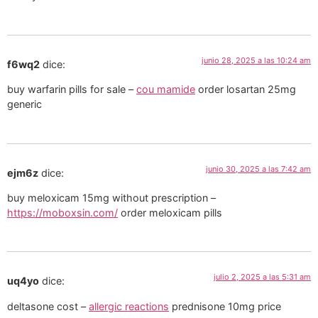
junio 28, 2025 a las 10:24 am
f6wq2
dice:
buy warfarin pills for sale –
cou mamide
order losartan 25mg
generic
junio 30, 2025 a las 7:42 am
ejm6z
dice:
buy meloxicam 15mg without prescription –
https://moboxsin.com/
order meloxicam pills
julio 2, 2025 a las 5:31 am
uq4yo
dice:
deltasone cost –
allergic reactions
prednisone 10mg price