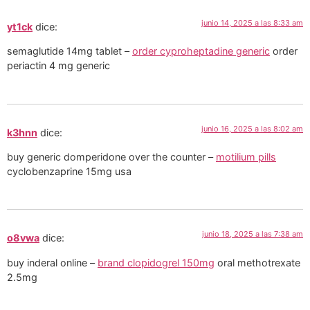
junio 14, 2025 a las 8:33 am
yt1ck
dice:
semaglutide 14mg tablet –
order cyproheptadine generic
order
periactin 4 mg generic
junio 16, 2025 a las 8:02 am
k3hnn
dice:
buy generic domperidone over the counter –
motilium pills
cyclobenzaprine 15mg usa
junio 18, 2025 a las 7:38 am
o8vwa
dice:
buy inderal online –
brand clopidogrel 150mg
oral methotrexate
2.5mg