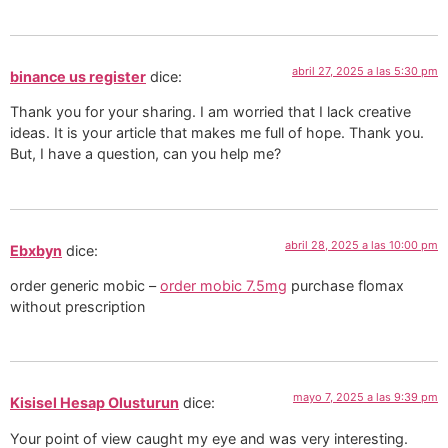
abril 27, 2025 a las 5:30 pm
binance us register
dice:
Thank you for your sharing. I am worried that I lack creative
ideas. It is your article that makes me full of hope. Thank you.
But, I have a question, can you help me?
abril 28, 2025 a las 10:00 pm
Ebxbyn
dice:
order generic mobic –
order mobic 7.5mg
purchase flomax
without prescription
mayo 7, 2025 a las 9:39 pm
Kisisel Hesap Olusturun
dice:
Your point of view caught my eye and was very interesting.