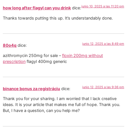
junio 10, 2025 a las 11:20 pm
how long after flagyl can you drink
dice:
Thanks towards putting this up. It’s understandably done.
junio 12, 2025 a las 8:49 pm
80o4q
dice:
azithromycin 250mg for sale –
floxin 200mg without
prescription
flagyl 400mg generic
junio 12, 2025 a las 9:36 pm
binance bonus za registráciu
dice:
Thank you for your sharing. I am worried that I lack creative
ideas. It is your article that makes me full of hope. Thank you.
But, I have a question, can you help me?