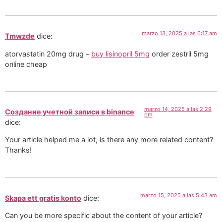
marzo 13, 2025 a las 6:17 am
Tmwzde
dice:
atorvastatin 20mg drug –
buy lisinopril 5mg
order zestril 5mg
online cheap
marzo 14, 2025 a las 2:29
Создание учетной записи в binance
pm
dice:
Your article helped me a lot, is there any more related content?
Thanks!
marzo 15, 2025 a las 5:43 am
Skapa ett gratis konto
dice:
Can you be more specific about the content of your article?