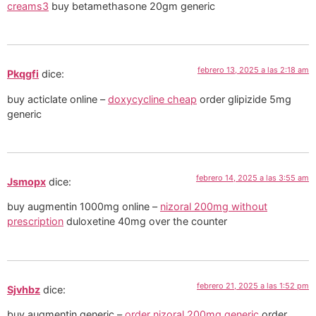
creams3
buy betamethasone 20gm generic
febrero 13, 2025 a las 2:18 am
Pkqgfi
dice:
buy acticlate online –
doxycycline cheap
order glipizide 5mg
generic
febrero 14, 2025 a las 3:55 am
Jsmopx
dice:
buy augmentin 1000mg online –
nizoral 200mg without
prescription
duloxetine 40mg over the counter
febrero 21, 2025 a las 1:52 pm
Sjvhbz
dice:
buy augmentin generic –
order nizoral 200mg generic
order