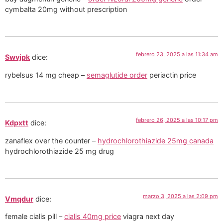
cymbalta 20mg without prescription
febrero 23, 2025 a las 11:34 am
Swvjpk
dice:
rybelsus 14 mg cheap –
semaglutide order
periactin price
febrero 26, 2025 a las 10:17 pm
Kdpxtt
dice:
zanaflex over the counter –
hydrochlorothiazide 25mg canada
hydrochlorothiazide 25 mg drug
marzo 3, 2025 a las 2:09 pm
Vmqdur
dice:
female cialis pill –
cialis 40mg price
viagra next day