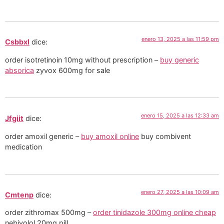
enero 13, 2025 a las 11:59 pm
Csbbxl
dice:
order isotretinoin 10mg without prescription –
buy generic
absorica
zyvox 600mg for sale
enero 15, 2025 a las 12:33 am
Jfgiit
dice:
order amoxil generic –
buy amoxil online
buy combivent
medication
enero 27, 2025 a las 10:09 am
Cmtenp
dice:
order zithromax 500mg –
order tinidazole 300mg online cheap
nebivolol 20mg pill