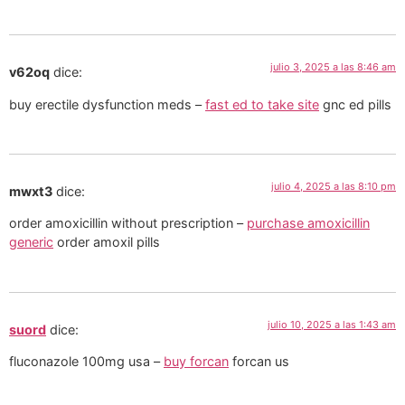
julio 3, 2025 a las 8:46 am
v62oq
dice:
buy erectile dysfunction meds –
fast ed to take site
gnc ed pills
julio 4, 2025 a las 8:10 pm
mwxt3
dice:
order amoxicillin without prescription –
purchase amoxicillin
generic
order amoxil pills
julio 10, 2025 a las 1:43 am
suord
dice:
fluconazole 100mg usa –
buy forcan
forcan us