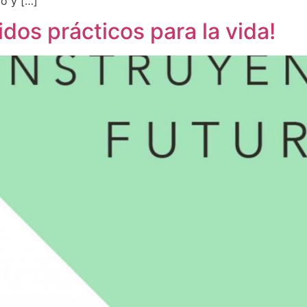
co y […]
dos prácticos para la vida!