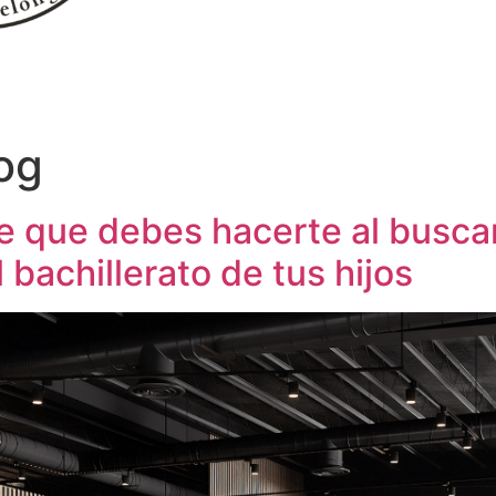
og
e que debes hacerte al buscar
 bachillerato de tus hijos