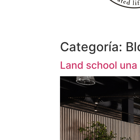
Categoría:
Bl
Land school una